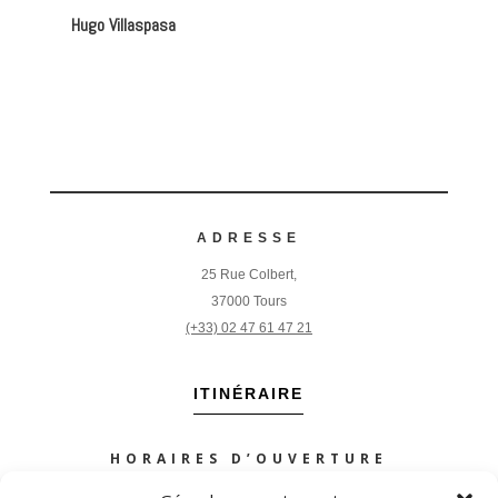
Hugo Villaspasa
ADRESSE
25 Rue Colbert,
37000 Tours
(+33) 02 47 61 47 21
ITINÉRAIRE
HORAIRES D’OUVERTURE
Mardi à samedi :