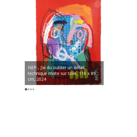
NEP-, J’ai du oublier un détail,
NEP-, Un c
technique mixte sur toile, 116 x 89
déménageu
cm, 2024
toile, 100