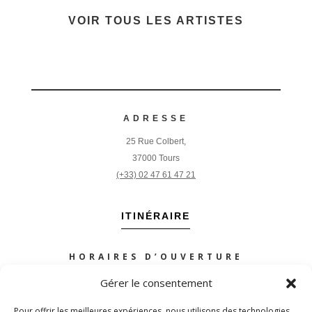
VOIR TOUS LES ARTISTES
ADRESSE
25 Rue Colbert,
37000 Tours
(+33) 02 47 61 47 21
ITINÉRAIRE
HORAIRES D’OUVERTURE
Mardi à samedi :
Gérer le consentement
de 10h à 12h30 – 14h à 19h
Pour offrir les meilleures expériences, nous utilisons des technologies