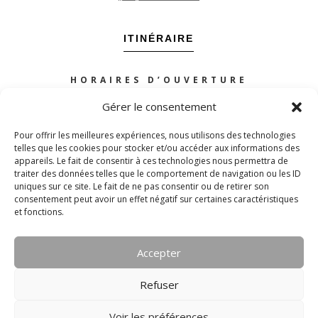
ITINÉRAIRE
HORAIRES D’OUVERTURE
Mardi à samedi :
Gérer le consentement
de 10h à 12h30 – 14h à 19h
Pour offrir les meilleures expériences, nous utilisons des technologies
telles que les cookies pour stocker et/ou accéder aux informations des
appareils. Le fait de consentir à ces technologies nous permettra de
PLAN DU SITE
traiter des données telles que le comportement de navigation ou les ID
uniques sur ce site. Le fait de ne pas consentir ou de retirer son
consentement peut avoir un effet négatif sur certaines caractéristiques
POLITIQUE DE CONFIDENTIALITÉ
et fonctions.
NOUS SUIVRE
Accepter
Refuser
Voir les préférences