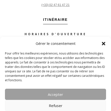
(+33) 02 47 61 47 21
ITINÉRAIRE
HORAIRES D’OUVERTURE
Mardi à samedi :
Gérer le consentement
de 10h à 12h30 – 14h à 19h
Pour offrir les meilleures expériences, nous utilisons des technologies
telles que les cookies pour stocker et/ou accéder aux informations des
appareils. Le fait de consentir à ces technologies nous permettra de
PLAN DU SITE
traiter des données telles que le comportement de navigation ou les ID
uniques sur ce site. Le fait de ne pas consentir ou de retirer son
consentement peut avoir un effet négatif sur certaines caractéristiques
POLITIQUE DE CONFIDENTIALITÉ
et fonctions.
NOUS SUIVRE
Accepter
Refuser